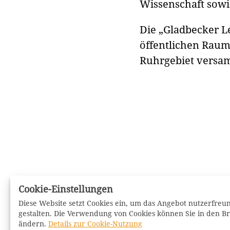
Wissenschaft sowi
Die „Gladbecker Le
öffentlichen Raum“
Ruhrgebiet versa
Cookie-Einstellungen
literaturgebiet.ruhr
Diese Website setzt Cookies ein, um das Angebot nutzerfreun
c/o Literaturbüro Ruhr
gestalten. Die Verwendung von Cookies können Sie in den Br
Jovyplatz 4
ändern.
Details zur Cookie-Nutzung