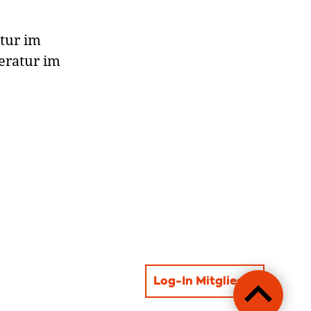
atur im
teratur im
Log-In Mitglieder