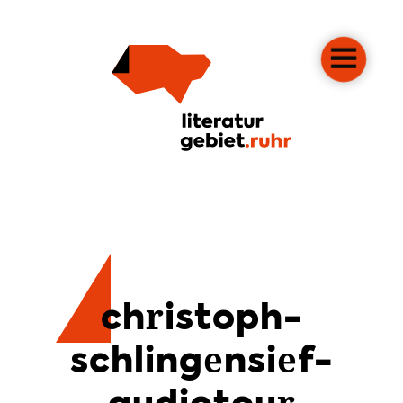
christoph-
schlingensief-