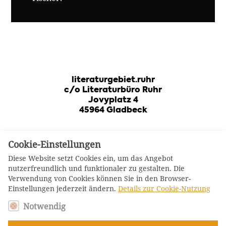
literaturgebiet.ruhr
c/o Literaturbüro Ruhr
Jovyplatz 4
45964 Gladbeck
Cookie-Einstellungen
Diese Website setzt Cookies ein, um das Angebot
Das Aphoristikertreffen ist ein
nutzerfreundlich und funktionaler zu gestalten. Die
Forum für Gedanken- und
Verwendung von Cookies können Sie in den Browser-
Erfahrungsaustausch von
Log-In Mitglieder
Einstellungen jederzeit ändern.
Details zur Cookie-Nutzung
Aphoristiker*innen und
Notwendig
Freund*innen der Gattung und