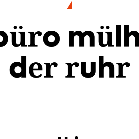
büro mül
der ruhr