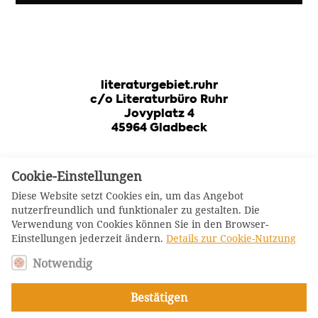
literaturgebiet.ruhr
c/o Literaturbüro Ruhr
Jovyplatz 4
45964 Gladbeck
Cookie-Einstellungen
Judith Schalansky,
Diese Website setzt Cookies ein, um das Angebot
Foto: Jürgen Bauer
nutzerfreundlich und funktionaler zu gestalten. Die
Verwendung von Cookies können Sie in den Browser-
Log-In Mitglieder
Einstellungen jederzeit ändern.
Details zur Cookie-Nutzung
Es beginnt nicht mit einem
weißen Blatt, sondern mit
Notwendig
einem weißen Block, einem fast
27 Tonnen schweren Ungetüm
Bestätigen
aus massivem Marmor. Noch