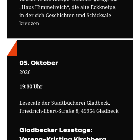
„Haus Himmelreich“, die alte Eckkneipe,
in der sich Geschichten und Schicksale
kreuzen.
05. Oktober
2026
19:30 Uhr
Lesecafé der Stadtbücherei Gladbeck,
Friedrich-Ebert-Straße 8, 45964 Gladbeck
Frank Goosen, Foto:
Maria Wolf,
Bearbeitung: P.Frey /
Gladbecker Lesetage:
dortmund-beach.com
Verena-Kristina Kirchberg