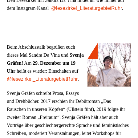
Den Lesezirkel mit Sandra Da Vina findet ihr wie immer auf
dem Instagram-Kanal
@lesezirkel_LiteraturgebietRuhr
.
Beim Abschlusstalk begrüßen euch
dieses Mal Sandra Da Vina und
Svenja
Gräfen
! Am
29. Dezember um 19
Uhr
heißt es wieder: Einschalten auf
@lesezirkel_LiteraturgebietRuhr
.
Svenja Gräfen schreibt Prosa, Essays
und Drehbücher. 2017 erschien ihr Debütroman „Das
Rauschen in unseren Köpfen“ (Ullstein fünf), 2019 folgte ihr
zweiter Roman „Freiraum“. Svenja Gräfen hält aber auch
Vorträge über geschlechtergerechte Sprache und feministisches
Schreiben, moderiert Veranstaltungen, leitet Workshops für