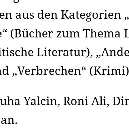
sten aus den Kategorien
e“ (Bücher zum Thema L
itische Literatur), „And
d „Verbrechen“ (Krimi)
uha Yalcin, Roni Ali, D
 an.