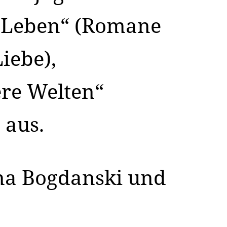
 „Leben“ (Romane
iebe),
ere Welten“
 aus.
ina Bogdanski und