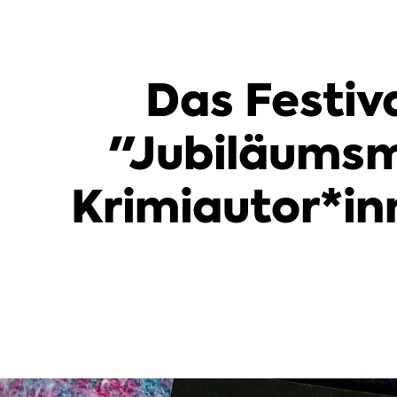
Das Festiv
"Jubiläumsm
Krimiautor*in