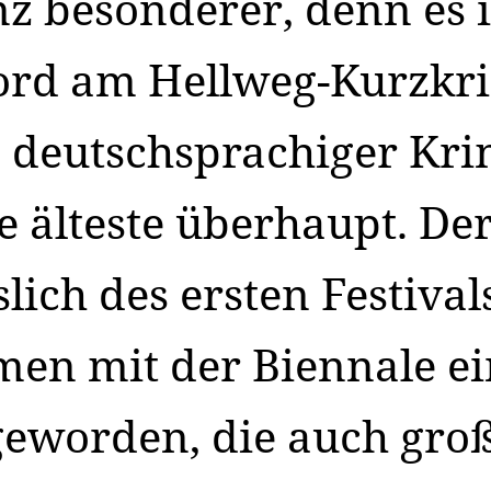
z besonderer, denn es i
Mord am Hellweg-Kurzk
deutschsprachiger Kri
ie älteste überhaupt. De
lich des ersten Festival
men mit der Biennale e
eworden, die auch groß