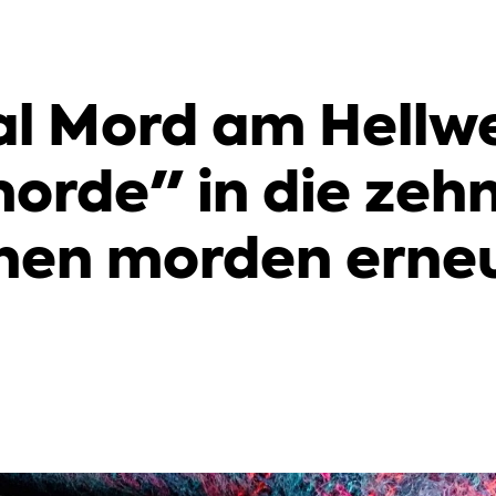
al Mord am Hellw
orde" in die zehn
nen morden erne