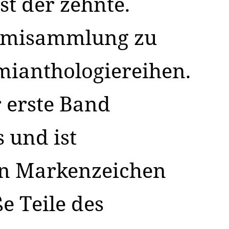
st der zehnte.
rimisammlung zu
mianthologiereihen.
r erste Band
s und ist
in Markenzeichen
e Teile des