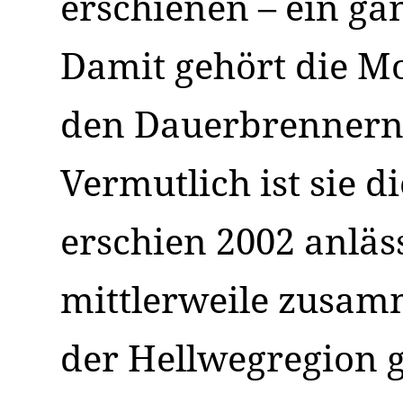
erschienen – ein gan
Damit gehört die 
den Dauerbrennern 
Vermutlich ist sie d
erschien 2002 anläss
mittlerweile zusam
der Hellwegregion g