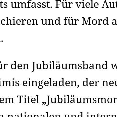
s umfasst. Für viele Au
erchieren und für Mord
.
ür den Jubiläumsband w
rimis eingeladen, der n
em Titel „Jubiläumsmor
n nationalen und inter