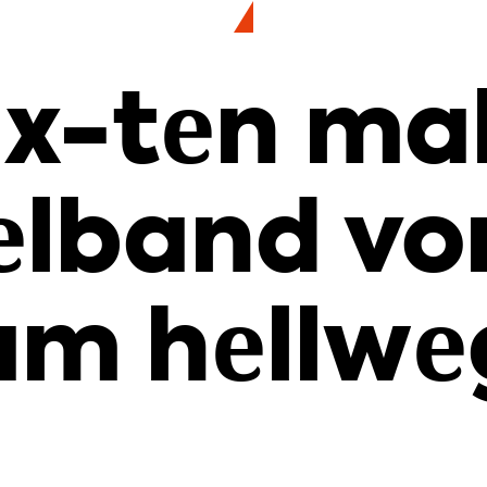
x-ten mal
lband vo
am hellwe