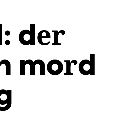
: der
n mord
g